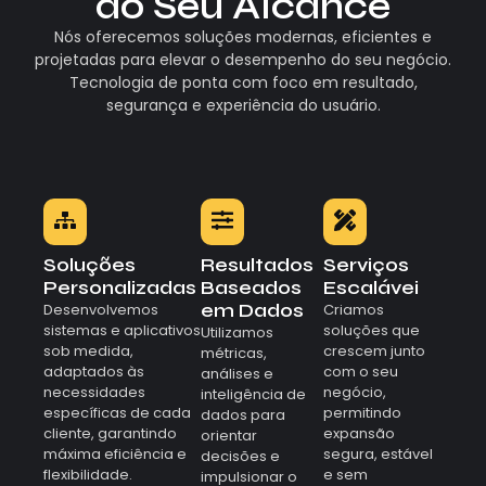
ao Seu Alcance
Nós oferecemos soluções modernas, eficientes e
projetadas para elevar o desempenho do seu negócio.
Tecnologia de ponta com foco em resultado,
segurança e experiência do usuário.
Soluções
Resultados
Serviços
Personalizadas
Baseados
Escalávei
em Dados
Desenvolvemos
Criamos
sistemas e aplicativos
soluções que
Utilizamos
sob medida,
crescem junto
métricas,
adaptados às
com o seu
análises e
necessidades
negócio,
inteligência de
específicas de cada
permitindo
dados para
cliente, garantindo
expansão
orientar
máxima eficiência e
segura, estável
decisões e
flexibilidade.
e sem
impulsionar o