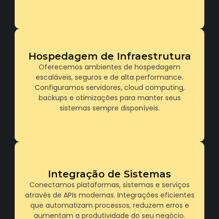
Hospedagem de Infraestrutura
Estruturamos ambientes de hospedagem
Oferecemos ambientes de hospedagem
confiáveis, escaláveis e prontos para alto
escaláveis, seguros e de alta performance.
desempenho. Sua empresa ganha estabilidade,
Configuramos servidores, cloud computing,
segurança, velocidade e suporte especializado
backups e otimizações para manter seus
para operar sem interrupções.
sistemas sempre disponíveis.
Desenvolvemos integrações personalizadas
Integração de Sistemas
entre ERPs, CRMs, gateways de pagamento, e-
Conectamos plataformas, sistemas e serviços
commerce, bancos de dados e serviços
através de APIs modernas. Integrações eficientes
externos. Utilizamos APIs REST, Webhooks e
microserviços para garantir comunicação rápida,
que automatizam processos, reduzem erros e
segura e confiável entre sistemas. Otimizamos
aumentam a produtividade do seu negócio.