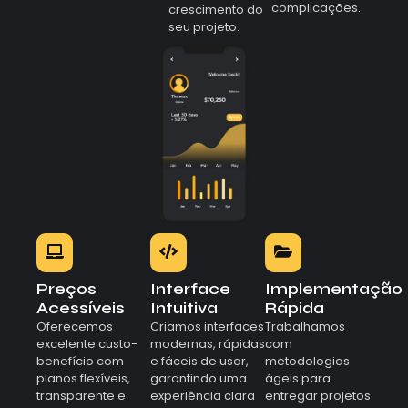
complicações.
crescimento do
seu projeto.
Preços
Interface
Implementação
Acessíveis
Intuitiva
Rápida
Oferecemos
Criamos interfaces
Trabalhamos
excelente custo-
modernas, rápidas
com
benefício com
e fáceis de usar,
metodologias
planos flexíveis,
garantindo uma
ágeis para
transparente e
experiência clara
entregar projetos